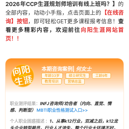
2026年CCP生涯规划师培训有线上班吗？】
的
全部内容，
动动小手指，点击页面上的
【在线咨
询】按钮
，即可轻松GET
更多课程报考信息
！
查
看更多精彩内容，欢迎前往
向阳生涯网站首
页
！！
本期咨询案例
|
何女士
年龄33岁
硕士研究生
工龄9年
教育培训
营销总监
职业测评结果：
INFJ咨询师/劝告者（内向、直觉、情
感、判断型）
MBTI职业性格测试入口>>
个人职业困惑描述 ：
1、从事k12行业，双减之后，k12龙
头企业转型裁员，行业人才流失，整个行业大环境不好，