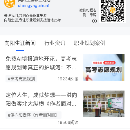
shengyaguihua1
微信扫描右
侧二维码
关注我们,共同点亮职业生涯
向阳生涯,专注职业规划实战落地25年
向阳生涯新闻
行业资讯
职业规划案例
免费AI填报遍地开花，高考志
愿规划师真正的护城河：不靠
数据，靠“人”…
#高考志愿规划
19234阅读
定位人生，成就梦想——洪向
阳做客北大纵横《作者面对
面》开展职业规划专题分享…
#洪向阳做客《作者面对面》
19506阅读