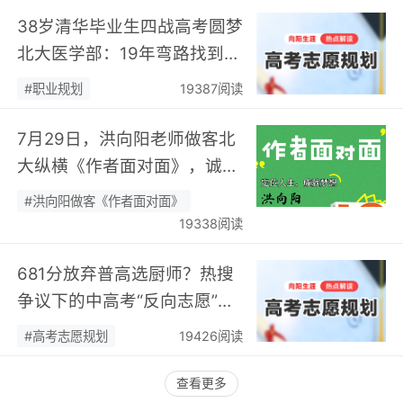
38岁清华毕业生四战高考圆梦
北大医学部：19年弯路找到终
身热爱，可幸又可惜！…
#职业规划
19387阅读
7月29日，洪向阳老师做客北
大纵横《作者面对面》，诚邀
您现场相聚！…
#洪向阳做客《作者面对面》
19338阅读
681分放弃普高选厨师？热搜
争议下的中高考“反向志愿”
潮，藏着职业规划新逻辑…
#高考志愿规划
19426阅读
查看更多