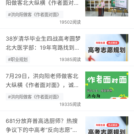
阳做客北大纵横《作者面对
面》开展职业规划专题分享…
#洪向阳做客《作者面对面》
19502阅读
38岁清华毕业生四战高考圆梦
北大医学部：19年弯路找到终
身热爱，可幸又可惜！…
#职业规划
19385阅读
7月29日，洪向阳老师做客北
大纵横《作者面对面》，诚邀
您现场相聚！…
#洪向阳做客《作者面对面》
19335阅读
681分放弃普高选厨师？热搜
争议下的中高考“反向志愿”