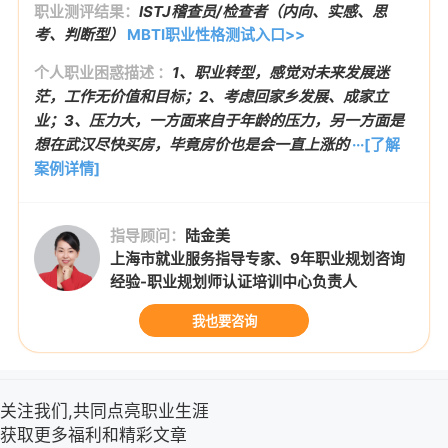
职业测评结果：
ISTJ稽查员/检查者（内向、实感、思
考、判断型）
MBTI职业性格测试入口>>
个人职业困惑描述 ：
1、职业转型，感觉对未来发展迷
茫，工作无价值和目标；2、考虑回家乡发展、成家立
业；3、压力大，一方面来自于年龄的压力，另一方面是
想在武汉尽快买房，毕竟房价也是会一直上涨的
···[了解
案例详情]
指导顾问：
陆金美
上海市就业服务指导专家、9年职业规划咨询
经验-职业规划师认证培训中心负责人
我也要咨询
关注我们,共同点亮职业生涯
获取更多福利和精彩文章