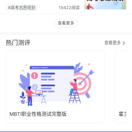
潮，藏着职业规划新逻辑…
#高考志愿规划
19422阅读
查看更多
热门测评
查看更多
MBTI职业性格测试完整版
霍兰