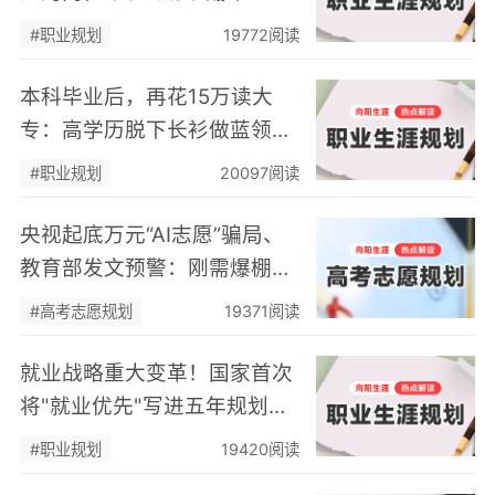
匹配的职业规划，终将自食恶
#职业规划
19772阅读
果
本科毕业后，再花15万读大
专：高学历脱下长衫做蓝领，
本质是职业规划缺失的无奈之
#职业规划
20097阅读
举
央视起底万元“AI志愿”骗局、
教育部发文预警：刚需爆棚的
高考志愿规划，正在告别乱象
#高考志愿规划
19371阅读
丛生的草莽时代
就业战略重大变革！国家首次
将"就业优先"写进五年规划，
藏着普通人必看的关键信号
#职业规划
19420阅读