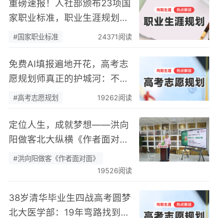
重磅速报！人社部颁布23项国
家职业标准，职业生涯规划师
正式入列
#国家职业标准
24371阅读
免费AI填报遍地开花，高考志
愿规划师真正的护城河：不靠
数据，靠“人”
#高考志愿规划
19262阅读
定位人生，成就梦想——洪向
阳做客北大纵横《作者面对
面》开展职业规划专题分享
#洪向阳做客《作者面对面》
19526阅读
38岁清华毕业生四战高考圆梦
北大医学部：19年弯路找到终