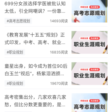
699分女孩选择学医被批认知
太低，引全网嘲讽？一份靠谱
的高考志愿规划，从来不能只
#高考志愿规划
14693阅读
算"分数账"
《教育发展“十五五”规划》正
式印发，中考、高考、就业三
重利好！国家定调：未来5
#职业规划
16835阅读
年，这样规划最吃香
童星出身，如今成为首位90后
白玉兰“视后”，杨紫泪洒颁奖
现场：所有职场高光时刻，都
#职业规划
19670阅读
是厚积薄发的必然
高考密集出分，几家欢喜几家
愁，但比分数更重要的，是孩