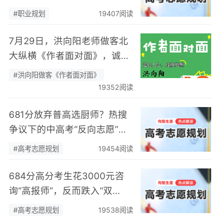
身热爱，可幸又可惜！
#职业规划
19407阅读
7月29日，洪向阳老师做客北
大纵横《作者面对面》，诚邀
您现场相聚！
#洪向阳做客《作者面对面》
19352阅读
681分放弃普高选厨师？热搜
争议下的中高考“反向志愿”
潮，藏着职业规划新逻辑
#高考志愿规划
19454阅读
684分高分考生花3000元咨
询“高报师”，反而跌入“双
非”：高考志愿规划避坑指
#高考志愿规划
19538阅读
南，切勿再被收割前程！