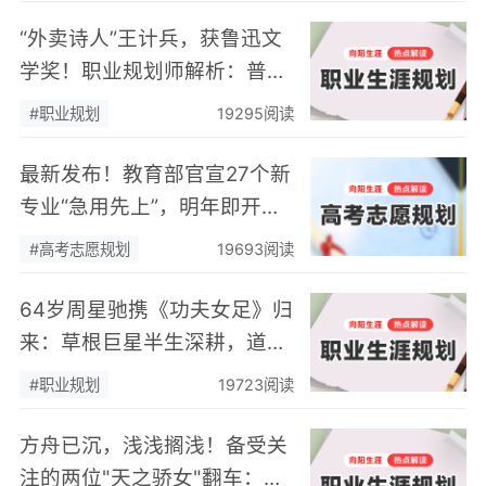
“外卖诗人”王计兵，获鲁迅文
学奖！职业规划师解析：普通
人到底该如何“不迷茫”地追
#职业规划
19295阅读
梦？
最新发布！教育部官宣27个新
专业“急用先上”，明年即开始
招生！高考志愿规划师再迎新
#高考志愿规划
19693阅读
机会！
64岁周星驰携《功夫女足》归
来：草根巨星半生深耕，道尽
终身职业成长的底层逻辑
#职业规划
19723阅读
方舟已沉，浅浅搁浅！备受关
注的两位"天之骄女"翻车：不