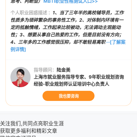
思考、判断型）
MBTI职业性格测试入口>>
个人职业困惑描述 ：
1、当了三年半的高校辅导员，工作
性质多为琐碎繁杂的事务性工作，2、对体制内环境有一
定的抵触情绪，工作起来比较被动，无法调动主观能动
性；3、想要从事自己热爱的工作，但是目前没有方向；
4、三年多的工作感觉很压抑，却不敢轻易离职
···[了解案
例详情]
指导顾问：
陆金美
上海市就业服务指导专家、9年职业规划咨询
经验-职业规划师认证培训中心负责人
我也要咨询
关注我们,共同点亮职业生涯
获取更多福利和精彩文章