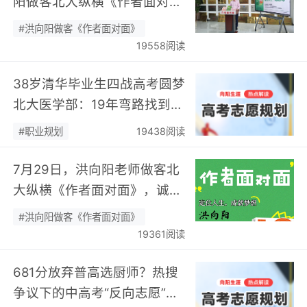
阳做客北大纵横《作者面对
面》开展职业规划专题分享…
#洪向阳做客《作者面对面》
19558阅读
38岁清华毕业生四战高考圆梦
北大医学部：19年弯路找到终
身热爱，可幸又可惜！…
#职业规划
19438阅读
7月29日，洪向阳老师做客北
大纵横《作者面对面》，诚邀
您现场相聚！…
#洪向阳做客《作者面对面》
19361阅读
681分放弃普高选厨师？热搜
争议下的中高考“反向志愿”