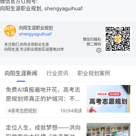
微信官方订阅号:
向阳生涯职业规划, shengyaguihua1
向阳生涯职业规划
shengyaguihua1
微信扫描右
侧二维码
关注我们,共同点亮职业生涯
向阳生涯,专注职业规划实战落地25年
向阳生涯新闻
行业资讯
职业规划案例
免费AI填报遍地开花，高考志
愿规划师真正的护城河：不靠
数据，靠“人”…
#高考志愿规划
19294阅读
定位人生，成就梦想——洪向