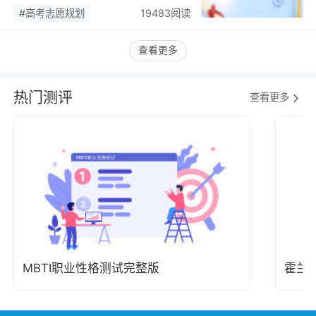
潮，藏着职业规划新逻辑…
#高考志愿规划
19483阅读
查看更多
热门测评
查看更多
MBTI职业性格测试完整版
霍兰