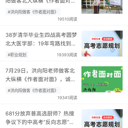
阳做客北大纵横《作者面对
面》开展职业规划专题分享…
#洪向阳做客《作者面对面》
19510阅读
38岁清华毕业生四战高考圆梦
北大医学部：19年弯路找到终
身热爱，可幸又可惜！…
#职业规划
19393阅读
7月29日，洪向阳老师做客北
大纵横《作者面对面》，诚邀
您现场相聚！…
#洪向阳做客《作者面对面》
19341阅读
681分放弃普高选厨师？热搜
争议下的中高考“反向志愿”