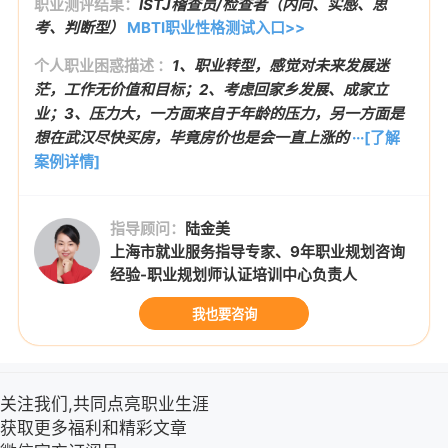
职业测评结果：
ISTJ稽查员/检查者（内向、实感、思
考、判断型）
MBTI职业性格测试入口>>
个人职业困惑描述 ：
1、职业转型，感觉对未来发展迷
茫，工作无价值和目标；2、考虑回家乡发展、成家立
业；3、压力大，一方面来自于年龄的压力，另一方面是
想在武汉尽快买房，毕竟房价也是会一直上涨的
···[了解
案例详情]
指导顾问：
陆金美
上海市就业服务指导专家、9年职业规划咨询
经验-职业规划师认证培训中心负责人
我也要咨询
关注我们,共同点亮职业生涯
获取更多福利和精彩文章