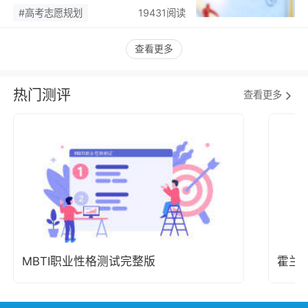
潮，藏着职业规划新逻辑…
#高考志愿规划
19431阅读
查看更多
热门测评
查看更多
MBTI职业性格测试完整版
霍兰