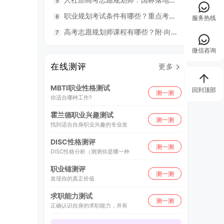
职业规划考试条件有哪些？重点考什么？
98
服务热线
高考志愿规划师课程有哪些？附·向阳生涯26年UAPM课程开班计划表
毕业就
微信咨询
在线测评
更多
MBTI职业性格测试
回到顶部
测一测
你适合哪种工作?
霍兰德职业兴趣测试
测一测
找到适合自身职业兴趣的专业发
DISC性格测评
测一测
DISC性格分析（测测你是哪一种
职业锚测评
测一测
发现你的真正价值
求职能力测试
测一测
正确认识自身的求职能力，并有