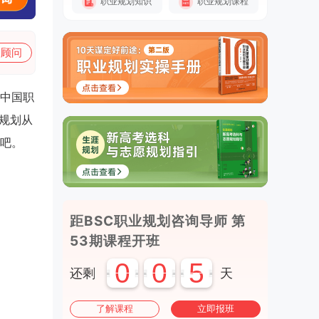
职业规划知识
职业规划课程
加顾问
中国职
规划从
吧。
距BSC职业规划咨询导师 第
53期课程开班
0
0
5
还剩
天
了解课程
立即报班