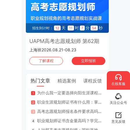
天
时
分
秒
招生到计时：
12
11
7
53
UAPM高考志愿规划师 第62期
上海班2026.08.21-08.23
了解课程
立即报班
热门文章
精选案例
课程反馈
在线客服
为什么我一定要选择向阳生涯课程体系？七大核心理由
咨询案
职业生涯规划师证书有什么用：掌握专业知识与技能，助人也助己！
咨询案
关注公众号
高考志愿规划师报名条件要求高吗？专业认证在哪里考？
江苏
职业规划师证书含金量高吗？学完好找工作吗？
2年
意见反馈
人社部高考志愿规划师：国标落地，从业标准更明确，持证执业不可少
因疫情