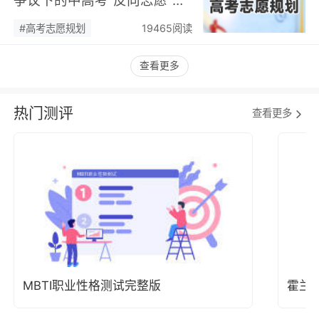
潮，藏着职业规划新逻辑…
#高考志愿规划
19465阅读
查看更多
热门测评
查看更多
MBTI职业性格测试完整版
霍兰