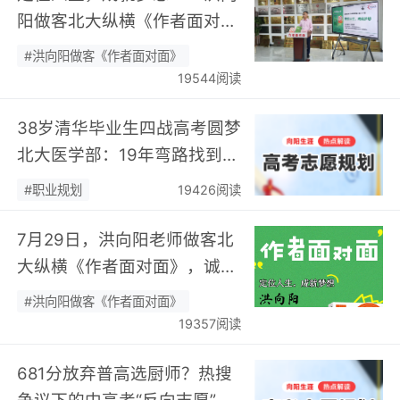
阳做客北大纵横《作者面对
面》开展职业规划专题分享…
#洪向阳做客《作者面对面》
19544阅读
38岁清华毕业生四战高考圆梦
北大医学部：19年弯路找到终
身热爱，可幸又可惜！…
#职业规划
19426阅读
7月29日，洪向阳老师做客北
大纵横《作者面对面》，诚邀
您现场相聚！…
#洪向阳做客《作者面对面》
19357阅读
681分放弃普高选厨师？热搜
争议下的中高考“反向志愿”