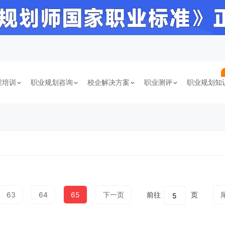
程培训
职业规划咨询
校企解决方案
职业测评
职业规划知
63
64
65
下一页
前往
页