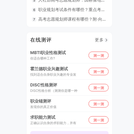
职业规划考试条件有哪些？重点考什么？
98
高考志愿规划师课程有哪些？附·向阳生涯26年UAPM课程开班计划表
毕业就
在线测评
更多
MBTI职业性格测试
测一测
你适合哪种工作?
霍兰德职业兴趣测试
测一测
找到适合自身职业兴趣的专业发
DISC性格测评
测一测
DISC性格分析（测测你是哪一种
职业锚测评
测一测
发现你的真正价值
求职能力测试
测一测
正确认识自身的求职能力，并有