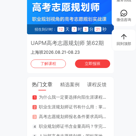
微信咨询
天
时
分
秒
招生到计时：
12
7
3
20
UAPM高考志愿规划师 第62期
回到顶部
上海班2026.08.21-08.23
了解课程
立即报班
热门文章
精选案例
课程反馈
为什么我一定要选择向阳生涯课程体系？七大核心理由
咨询案
职业生涯规划师证书有什么用：掌握专业知识与技能，助人也助己！
咨询案
高考志愿规划师报名条件要求高吗？专业认证在哪里考？
江苏
职业规划师证书含金量高吗？学完好找工作吗？
2年
人社部高考志愿规划师：国标落地，从业标准更明确，持证执业不可少
因疫情