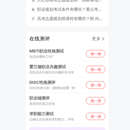
职业规划考试条件有哪些？重点考什么？
98
高考志愿规划师课程有哪些？附·向阳生涯26年UAPM课程开班计划表
毕业就
在线测评
更多
MBTI职业性格测试
测一测
你适合哪种工作?
霍兰德职业兴趣测试
测一测
找到适合自身职业兴趣的专业发
DISC性格测评
测一测
DISC性格分析（测测你是哪一种
职业锚测评
测一测
发现你的真正价值
求职能力测试
测一测
正确认识自身的求职能力，并有