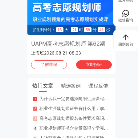
微信咨询
天
时
分
秒
招生到计时：
13
21
58
41
UAPM高考志愿规划师 第62期
回到顶部
上海班2026.08.21-08.23
了解课程
立即报班
热门文章
精选案例
课程反馈
为什么我一定要选择向阳生涯课程体系？七大核心理由
咨询案
职业生涯规划师证书有什么用：掌握专业知识与技能，助人也助己！
咨询案
高考志愿规划师报名条件要求高吗？专业认证在哪里考？
江苏
职业规划师证书含金量高吗？学完好找工作吗？
2年
人社部高考志愿规划师：国标落地，从业标准更明确，持证执业不可少
因疫情