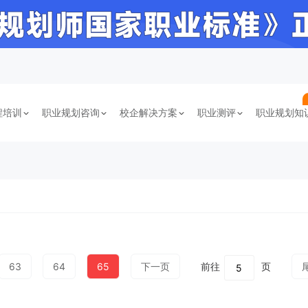
程培训
职业规划咨询
校企解决方案
职业测评
职业规划知
63
64
65
下一页
前往
页