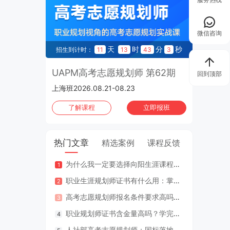
微信咨询
天
时
分
秒
招生到计时：
11
13
43
2
UAPM高考志愿规划师 第62期
回到顶部
上海班2026.08.21-08.23
了解课程
立即报班
热门文章
精选案例
课程反馈
为什么我一定要选择向阳生涯课程体系？七大核心理由
咨询案
职业生涯规划师证书有什么用：掌握专业知识与技能，助人也助己！
咨询案
高考志愿规划师报名条件要求高吗？专业认证在哪里考？
江苏
职业规划师证书含金量高吗？学完好找工作吗？
2年
人社部高考志愿规划师：国标落地，从业标准更明确，持证执业不可少
因疫情