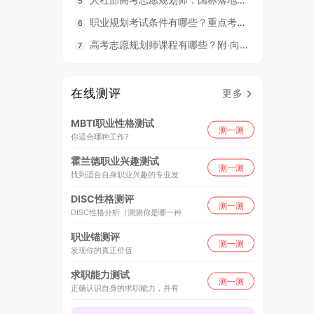
职业规划考试条件有哪些？重点考什么？
98
高考志愿规划师课程有哪些？附·向阳生涯26年UAPM课程开班计划表
毕业就
在线测评
更多
MBTI职业性格测试
测一测
你适合哪种工作?
霍兰德职业兴趣测试
测一测
找到适合自身职业兴趣的专业发
DISC性格测评
测一测
DISC性格分析（测测你是哪一种
职业锚测评
测一测
发现你的真正价值
求职能力测试
测一测
正确认识自身的求职能力，并有