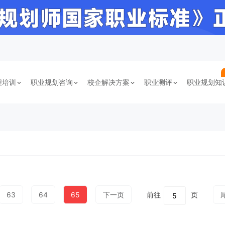
程培训
职业规划咨询
校企解决方案
职业测评
职业规划知
63
64
65
下一页
前往
页