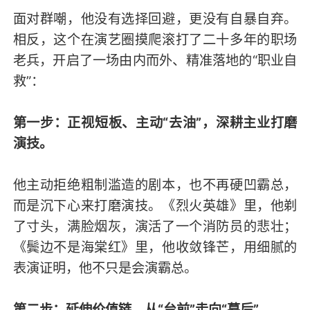
面对群嘲，他没有选择回避，更没有自暴自弃。
相反，这个在演艺圈摸爬滚打了二十多年的职场
老兵，开启了一场由内而外、精准落地的“职业自
救”：
第一步：正视短板、主动“去油”，深耕主业打磨
演技。
他主动拒绝粗制滥造的剧本，也不再硬凹霸总，
而是沉下心来打磨演技。《烈火英雄》里，他剃
了寸头，满脸烟灰，演活了一个消防员的悲壮；
《鬓边不是海棠红》里，他收敛锋芒，用细腻的
表演证明，他不只是会演霸总。
第二步：延伸价值链，从“台前”走向“幕后”。