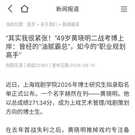
新闻报道
当前位置：
首页
>
关于我们
>
新闻报道
“其实我很紧张！”49岁黄晓明二战考博上
岸：曾经的“油腻霸总”，如今的“职业规划
高手”
向阳生涯
|
阅读20361
|
发布日期:2026-06-15
近日，上海戏剧学院2026年博士研究生拟录取名
单正式公布。一个名字赫然在列——黄晓明。他
以总成绩271.34分，成为上戏艺术管理/戏剧策划
方向的博士生。
在去年首战失利之后，黄晓明推掉戏约专注备