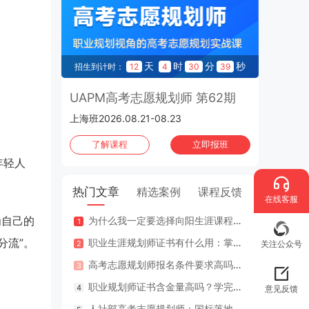
天
时
分
秒
招生到计时：
12
4
30
38
UAPM高考志愿规划师 第62期
上海班2026.08.21-08.23
了解课程
立即报班
年轻人
热门文章
精选案例
课程反馈
在线客服
为自己的
为什么我一定要选择向阳生涯课程体系？七大核心理由
咨询案
分流”。
职业生涯规划师证书有什么用：掌握专业知识与技能，助人也助己！
咨询案
关注公众号
高考志愿规划师报名条件要求高吗？专业认证在哪里考？
江苏
职业规划师证书含金量高吗？学完好找工作吗？
2年
意见反馈
人社部高考志愿规划师：国标落地，从业标准更明确，持证执业不可少
因疫情