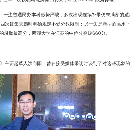
差：一边普通民办本科形势严峻，多次出现连续补录仍未满额的尴
第四次征集志愿时明确规定不受分数限制；另一边是新型的高水
的录取最高分，西湖大学在江苏的中位分突破660分。
天
时
分
招生到计时：
5
4
28
》主要起草人洪向阳，曾在接受媒体采访时谈到了对这些现象的
BSC职业规划咨询导师 第5
上海班2026.08.14-08.16
了解课程
立即报