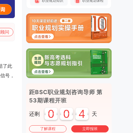
职业规划知识
职业规划课程
加顾问
结了此
的信号，
距BSC职业规划咨询导师 第
53期课程开班
0
0
4
还剩
天
了解课程
立即报班