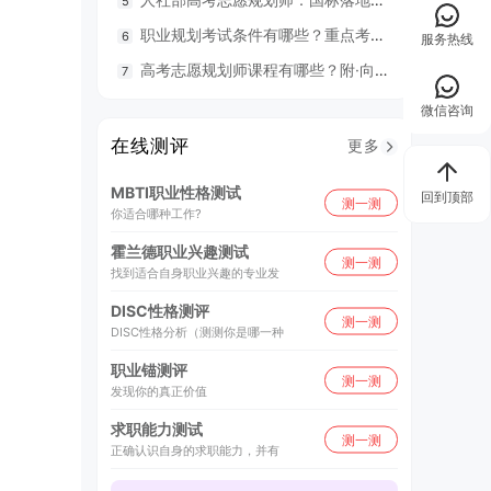
职业规划考试条件有哪些？重点考什么？
98
服务热线
高考志愿规划师课程有哪些？附·向阳生涯26年UAPM课程开班计划表
毕业就
微信咨询
在线测评
更多
MBTI职业性格测试
回到顶部
测一测
你适合哪种工作?
霍兰德职业兴趣测试
测一测
找到适合自身职业兴趣的专业发
DISC性格测评
测一测
DISC性格分析（测测你是哪一种
职业锚测评
测一测
发现你的真正价值
求职能力测试
测一测
正确认识自身的求职能力，并有