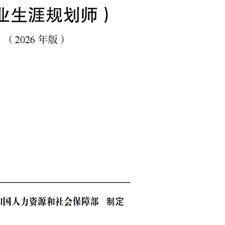
天
时
分
招生到计时：
7
8
2
BSC职业规划咨询导师 第5
上海班2026.08.14-08.16
了解课程
立即报