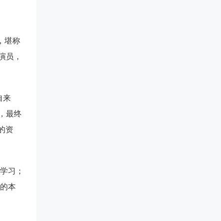
，堪称
演员，
自来
，最终
的资
学习；
的本