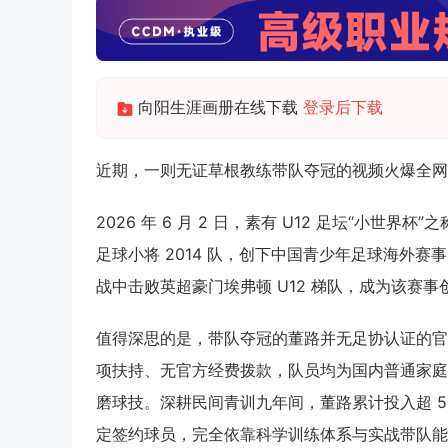
向阳生涯画册在线下载
登录后下载
近期，一则无证草根教练带队夺冠的视频火爆全网
2026 年 6 月 2 日，素有 U12 足坛“小世界
足球小将 2014 队，创下中国青少年足球海外赛
战中击败英超豪门埃弗顿 U12 梯队，成为该赛
值得深思的是，带队夺冠的董路并无足协认证的官
项扶持、无官方经费拨款，队员均为国内普通家庭
磨球技。深耕民间青训九年间，董路累计投入超 5
定签约球员，完全依靠科学训练体系与实战带队能