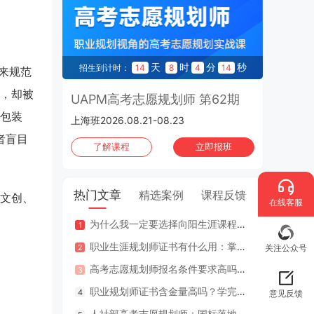
天
时
分
秒
招生到计时：
14
8
4
14
来规范
，却被
UAPM高考志愿规划师 第62期
包装
上海班2026.08.21-08.23
者盲目
了解课程
立即报班
热门文章
精选案例
课程反馈
文创、
在线客服
为什么我一定要选择向阳生涯课程体系？七大核心理由
咨询案
职业生涯规划师证书有什么用：掌握专业知识与技能，助人也助己！
咨询案
关注公众号
高考志愿规划师报名条件要求高吗？专业认证在哪里考？
江苏
职业规划师证书含金量高吗？学完好找工作吗？
2年
意见反馈
人社部高考志愿规划师：国标落地，从业标准更明确，持证执业不可少
因疫情