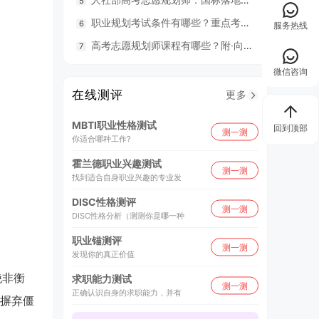
职业规划考试条件有哪些？重点考什么？
98
服务热线
高考志愿规划师课程有哪些？附·向阳生涯26年UAPM课程开班计划表
毕业就
微信咨询
在线测评
更多
MBTI职业性格测试
回到顶部
测一测
你适合哪种工作?
霍兰德职业兴趣测试
测一测
找到适合自身职业兴趣的专业发
DISC性格测评
测一测
DISC性格分析（测测你是哪一种
职业锚测评
测一测
发现你的真正价值
绝非衡
求职能力测试
测一测
正确认识自身的求职能力，并有
摒弃僵