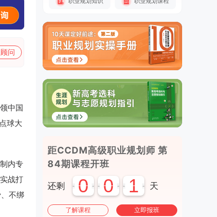
职业规划知识
职业规划课程
加顾问
带领中国
在点球大
距CCDM高级职业规划师 第
84期课程开班
制内专
实战打
0
0
1
还剩
天
费、不绑
了解课程
立即报班