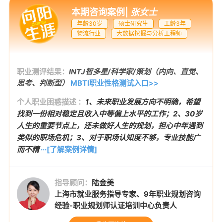
本期咨询案例
|
张女士
年龄30岁
硕士研究生
工龄3年
物流行业
大数据挖掘与分析工程师
职业测评结果：
INTJ智多星/科学家/策划（内向、直觉、
思考、判断型）
MBTI职业性格测试入口>>
个人职业困惑描述 ：
1、未来职业发展方向不明确，希望
找到一份相对稳定且收入中等偏上水平的工作；2、30岁
人生的重要节点上，还未做好人生的规划，担心中年遇到
类似的职场危机；3、对于职场认知度不够，专业技能广
而不精
···[了解案例详情]
指导顾问：
陆金美
上海市就业服务指导专家、9年职业规划咨询
经验-职业规划师认证培训中心负责人