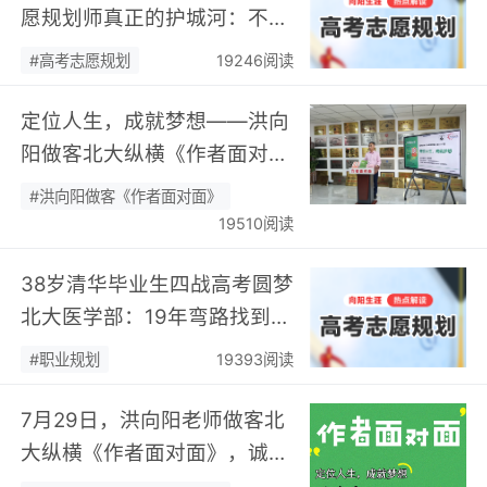
愿规划师真正的护城河：不靠
数据，靠“人”…
#高考志愿规划
19246阅读
定位人生，成就梦想——洪向
阳做客北大纵横《作者面对
面》开展职业规划专题分享…
#洪向阳做客《作者面对面》
19510阅读
38岁清华毕业生四战高考圆梦
北大医学部：19年弯路找到终
身热爱，可幸又可惜！…
#职业规划
19393阅读
7月29日，洪向阳老师做客北
大纵横《作者面对面》，诚邀
您现场相聚！…