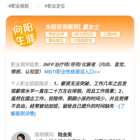
#职业规划
#职业定位
本期咨询案例
|
董女士
年龄30岁
硕士研究生
工龄6年
事业单位
行政类职位
职业测评结果：
INFP治疗师/导师/化解者（内向、直觉、
情感、认知型）
MBTI职业性格测试入口>>
个人职业困惑描述 ：
1、薪资无法突破，工作几年之后发
现薪资水平一直在二十万左右徘徊，而且工作很累；2、
虽然在国企工作，但陪伴、照顾小孩的时间少，并且觉得
不自由，经常被动加班，留给自己提升的时间缺失
···[了
解案例详情]
指导顾问：
陆金美