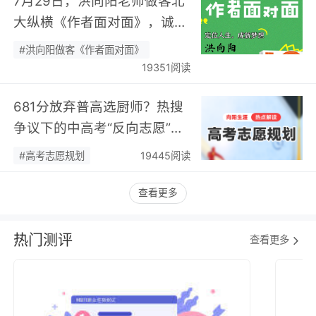
7月29日，洪向阳老师做客北
大纵横《作者面对面》，诚邀
您现场相聚！…
#洪向阳做客《作者面对面》
19351阅读
681分放弃普高选厨师？热搜
争议下的中高考“反向志愿”
潮，藏着职业规划新逻辑…
#高考志愿规划
19445阅读
查看更多
热门测评
查看更多