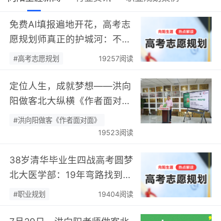
免费AI填报遍地开花，高考志
愿规划师真正的护城河：不靠
数据，靠“人”…
#高考志愿规划
19257阅读
定位人生，成就梦想——洪向
阳做客北大纵横《作者面对
面》开展职业规划专题分享…
#洪向阳做客《作者面对面》
19523阅读
38岁清华毕业生四战高考圆梦
北大医学部：19年弯路找到终
身热爱，可幸又可惜！…
#职业规划
19404阅读