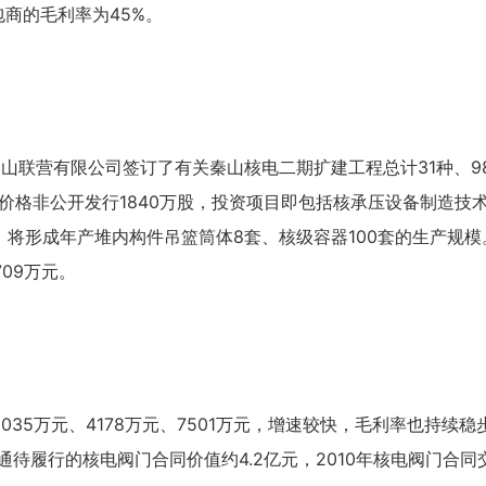
包商的毛利率为45%。
山联营有限公司签订了有关秦山核电二期扩建工程总计31种、98
元/股价格非公开发行1840万股，投资项目即包括核承压设备制造技
，将形成年产堆内构件吊篮筒体8套、核级容器100套的生产规模
709万元。
1035万元、4178万元、7501万元，增速较快，毛利率也持续稳
通待履行的核电阀门合同价值约4.2亿元，2010年核电阀门合同