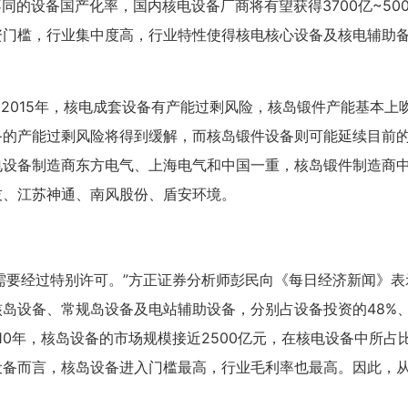
虑不同的设备国产化率，国内核电设备厂商将有望获得3700亿~50
资门槛，行业集中度高，行业特性使得核电核心设备及核电辅助
2015年，核电成套设备有产能过剩风险，核岛锻件产能基本上
备的产能过剩风险将得到缓解，而核岛锻件设备则可能延续目前
电设备制造商东方电气、上海电气和中国一重，核岛锻件制造商
技、江苏神通、南风股份、盾安环境。
需要经过特别许可。”方正证券分析师彭民向《每日经济新闻》表
咨询客户心得交流
岛设备、常规岛设备及电站辅助设备，分别占设备投资的48%、
CCP学员心得交流
来10年，核岛设备的市场规模接近2500亿元，在核电设备中所占
CCDM学员心得交流
设备而言，核岛设备进入门槛最高，行业毛利率也最高。因此，
BSC学员心得交流
UAPM学员心得交流