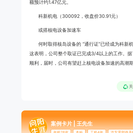
额预计约1.47亿元。
科新机电（300092，收盘价30.91元）
或搭核电设备加速车
何时取得核岛设备的 “通行证”已经成为科
这表明，公司整个取证已完成3/4以上的工作。
顺利，届时，公司有望赶上核电设备加速的高潮
关
案例卡片 |
王先生
年龄28岁
本科
工龄4年
汽车零部件及