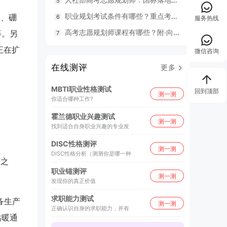
职业规划考试条件有哪些？重点考什么？
98
器、硼
服务热线
高考志愿规划师课程有哪些？附·向阳生涯26年UAPM课程开班计划表
毕业就
等。另
正在扩
微信咨询
在线测评
更多
MBTI职业性格测试
回到顶部
测一测
你适合哪种工作?
霍兰德职业兴趣测试
测一测
找到适合自身职业兴趣的专业发
DISC性格测评
测一测
DISC性格分析（测测你是哪一种
商之
职业锚测评
测一测
发现你的真正价值
求职能力测试
备生产
测一测
正确认识自身的求职能力，并有
站暖通