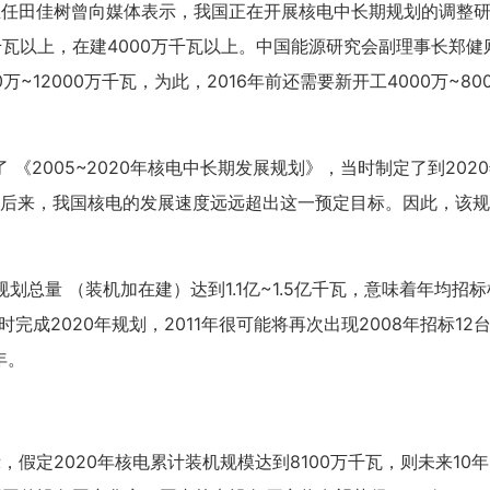
主任田佳树曾向媒体表示，我国正在开展核电中长期规划的调整
万千瓦以上，在建4000万千瓦以上。中国能源研究会副理事长郑健
~12000万千瓦，为此，2016年前还需要新开工4000万~80
 《2005~2020年核电中长期发展规划》，当时制定了到202
标。后来，我国核电的发展速度远远超出这一预定目标。因此，该
天
时
分
招生到计时：
6
20
0
BSC职业规划咨询导师 第5
划总量 （装机加在建）达到1.1亿~1.5亿千瓦，意味着年均招
上海班2026.08.14-08.16
时完成2020年规划，2011年很可能将再次出现2008年招标12
了解课程
立即报
年。
假定2020年核电累计装机规模达到8100万千瓦，则未来10