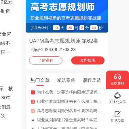
00亿元
备制造
天
时
分
秒
招生到计时：
13
20
2
39
吻合需
UAPM高考志愿规划师 第62期
的供不
上海班2026.08.21-08.23
中国一
了解课程
立即报班
热门文章
精选案例
课程反馈
在线客服
示，核
为什么我一定要选择向阳生涯课程体系？七大核心理由
咨询案
30%
职业生涯规划师证书有什么用：掌握专业知识与技能，助人也助己！
咨询案
关注公众号
比例最
高考志愿规划师报名条件要求高吗？专业认证在哪里考？
江苏
从这一
职业规划师证书含金量高吗？学完好找工作吗？
2年
意见反馈
人社部高考志愿规划师：国标落地，从业标准更明确，持证执业不可少
因疫情