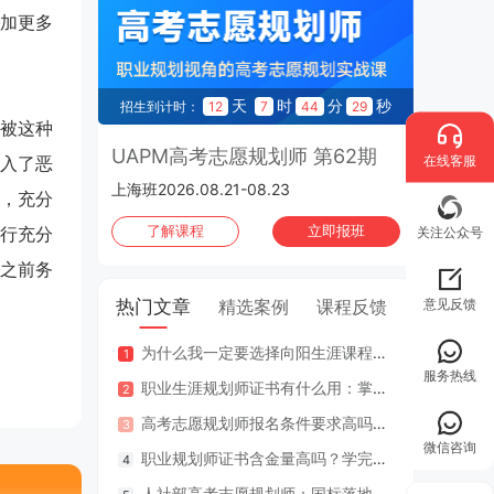
加更多
天
时
分
秒
招生到计时：
12
7
44
28
被这种
UAPM高考志愿规划师 第62期
在线客服
入了恶
上海班2026.08.21-08.23
，充分
了解课程
立即报班
行充分
关注公众号
之前务
意见反馈
热门文章
精选案例
课程反馈
为什么我一定要选择向阳生涯课程体系？七大核心理由
咨询案
服务热线
职业生涯规划师证书有什么用：掌握专业知识与技能，助人也助己！
咨询案
高考志愿规划师报名条件要求高吗？专业认证在哪里考？
江苏
微信咨询
职业规划师证书含金量高吗？学完好找工作吗？
2年
人社部高考志愿规划师：国标落地，从业标准更明确，持证执业不可少
因疫情