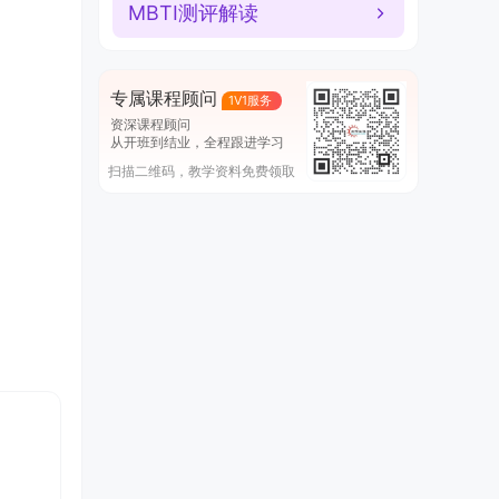
MBTI测评解读
8年以上工作经验或30
大学以上学历
上
专属课程顾问
1V1服务
授课形式/时长
资深课程顾问
从开班到结业，全程跟进学习
扫描二维码，教学资料免费领取
线上版
3周深度研习
线下
实时视频直播授课+学习群沟通，互动参与频次；
星级
研讨会案例研习+专题督导，深度理解课程内容；
鼻祖
课程回放功能助您深度消化每一个重点难点；
真人
作业打卡+导师批阅精选，促进消化与转化应用。
深度
支持手机/电脑/平板学习，无缝同步，想学就学。
还可