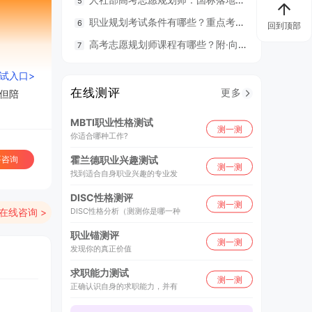
职业规划考试条件有哪些？重点考什么？
98
回到顶部
高考志愿规划师课程有哪些？附·向阳生涯26年UAPM课程开班计划表
毕业就
测试入口>
在线测评
更多
但陪
MBTI职业性格测试
测一测
你适合哪种工作?
要咨询
霍兰德职业兴趣测试
测一测
找到适合自身职业兴趣的专业发
DISC性格测评
测一测
在线咨询 >
DISC性格分析（测测你是哪一种
职业锚测评
测一测
发现你的真正价值
求职能力测试
测一测
正确认识自身的求职能力，并有
报考条件