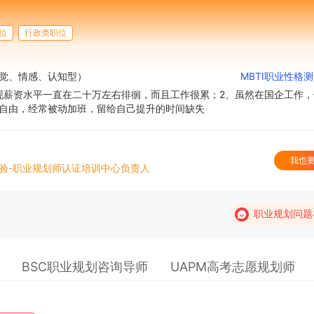
学校生涯教育心得交流
位
行政类职位
企业职业规划内训交流
直觉、情感、认知型）
MBTI职业性格
现薪资水平一直在二十万左右徘徊，而且工作很累；2、虽然在国企工作，
自由，经常被动加班，留给自己提升的时间缺失
我也
验-职业规划师认证培训中心负责人
职业规划问题
BSC职业规划咨询导师
UAPM高考志愿规划师