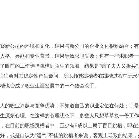
新公司的环境和文化，结果与新公司的企业文化很难融合；有
人格、兴趣和专业背景，结果导致求职失败；也有一些求职者一
天
时
分
招生到计时：
5
7
42
了眼前的工作选择跳槽到陌生的领域，结果是"赔了夫人又折兵"
BSC职业规划咨询导师 第5
业往往会对其稳定性产生疑问。所以频繁跳槽者在跳槽过程中无形
上海班2026.08.14-08.16
槽也变成了职业生涯发展中的一个致命杀手。
了解课程
立即报
的职业兴趣与竞争优势，不知道自己的职业定位在何处；二是
生厌烦心理。在这样的心理状态下，多数人只想草草换一份工作
，在目前的职场跳槽者中，至少有6成以上属于盲目跳槽，即在
好，或是自认为"运气"不佳的跳槽者来说，客观上导致的结果，