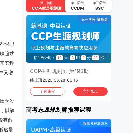
UAPM高考志愿规划师 第64期
第一阶段
第二阶段
第三阶段
CCP
生涯规划师
CCDM
BSC
2026.09.22-2026.10.15 | 线上班
2026年10月
班次：4
CCP生涯规划师 第195期
2026.10.02-2026.10.21 | 线上班
些求职
UAPM高考志愿规划师 第65期
味追求
秒
天
时
分
秒
14
招生到计时：
19
8
7
26
2026.10.13-2026.11.05 | 线上班
.其实频
3期
CCP生涯规划师 第193期
C
中又增
CCP生涯规划师 第196期
线上班2026.08.28-09.16
1970
2026.10.16-2026.11.04 | 线上班
班
了解课程
立即报班
CCP生涯规划师 第197期
因为没
2026.10.30-2026.11.01 | 上海班
高考志愿规划师推荐课程
，以解
没有做
必然是