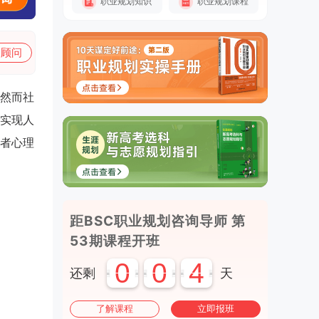
职业规划知识
职业规划课程
加顾问
然而社
实现人
者心理
距BSC职业规划咨询导师 第
53期课程开班
0
0
4
还剩
天
了解课程
立即报班