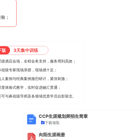
经验；
下版
3天集中训练
星级酒店会场，全程会务支持，服务周到高效；
鼻祖级专家现场亲授，现场感十足；
真人案例与经典案例激烈研讨，紧张刺激；
深度体验式教学，实时促进融汇贯通；
还可与鼻祖级导师及各领域优质学员合影留念。
CCP生涯规划师招生简章
下载领取
向阳生涯画册