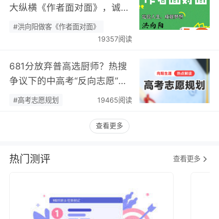
大纵横《作者面对面》，诚邀
您现场相聚！…
#洪向阳做客《作者面对面》
19357阅读
681分放弃普高选厨师？热搜
争议下的中高考“反向志愿”
潮，藏着职业规划新逻辑…
#高考志愿规划
19465阅读
查看更多
热门测评
查看更多