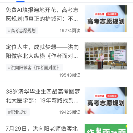
免费AI填报遍地开花，高考志
愿规划师真正的护城河：不靠
数据，靠“人”…
#高考志愿规划
19274阅读
定位人生，成就梦想——洪向
阳做客北大纵横《作者面对
面》开展职业规划专题分享…
#洪向阳做客《作者面对面》
19543阅读
38岁清华毕业生四战高考圆梦
北大医学部：19年弯路找到终
身热爱，可幸又可惜！…
#职业规划
19425阅读
7月29日，洪向阳老师做客北