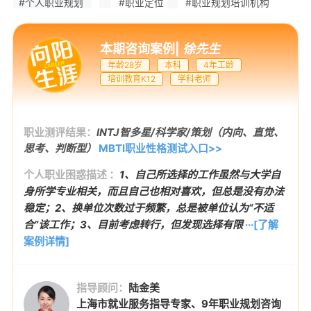
#个人职业规划
#职业定位
#职业规划培训机构
本期咨询案例
|
徐先生
年龄28岁
本科
4年工龄
培训教育K12
学科老师
职业测评结果：
INTJ智多星/科学家/策划（内向、直觉、
思考、判断型）
MBTI职业性格测试入口>>
个人职业困惑描述 ：
1、自己所选择的工作虽然与大学自
身所学专业相关，而且自己也相对喜欢，但总是没有办法
稳定；2、换单位次数过于频繁，总是被单位认为“不适
合”该工作；3、目前考虑转行，但发现选择有限
···[了解
案例详情]
指导顾问：
陆金美
上海市就业服务指导专家、9年职业规划咨询