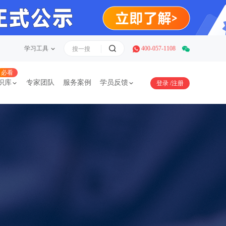
学习工具
400-057-1108
必看
识库
专家团队
服务案例
学员反馈
登录
/
注册